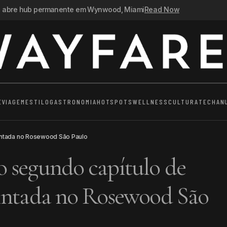
n abre hub permanente em Wynwood, Miami
Read Now
E
VIAGEM
ESTILO
GASTRONOMIA
HOTSPOTS
WELLNESS
CULTURA
TECH
AN
intada no Rosewood São Paulo
 segundo capítulo de
intada no Rosewood São