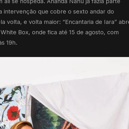
 ali se hospeda. Ananda Nahú já fazia parte
a intervenção que cobre o sexto andar do
la volta, e volta maior: “Encantaria de Iara” abr
 White Box, onde fica até 15 de agosto, com
às 19h.