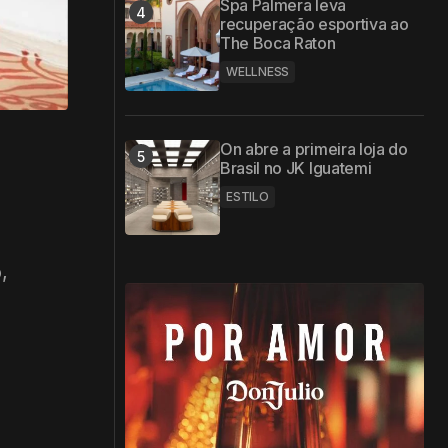
Spa Palmera leva
recuperação esportiva ao
The Boca Raton
WELLNESS
On abre a primeira loja do
Brasil no JK Iguatemi
ESTILO
o
,