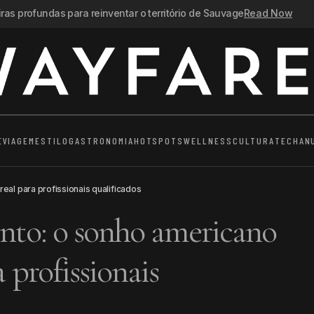
as profundas para reinventar o território de Sauvage
Read Now
E
VIAGEM
ESTILO
GASTRONOMIA
HOTSPOTS
WELLNESS
CULTURA
TECH
AN
eal para profissionais qualificados
ento: o sonho americano
a profissionais