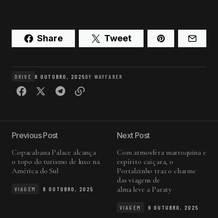
Share
Tweet
DRIVE
8 OUTUBRO, 2025
BY
WAYFARER
Previous Post
Next Post
Copacabana Palace alcança
Com atmosfera marroquina e
o topo do turismo de luxo na
espírito caiçara, o
América do Sul
Portalzinho traz o charme
das viagens de
alma leve a Paraty
VIAGEM
8 OUTUBRO, 2025
VIAGEM
9 OUTUBRO, 2025