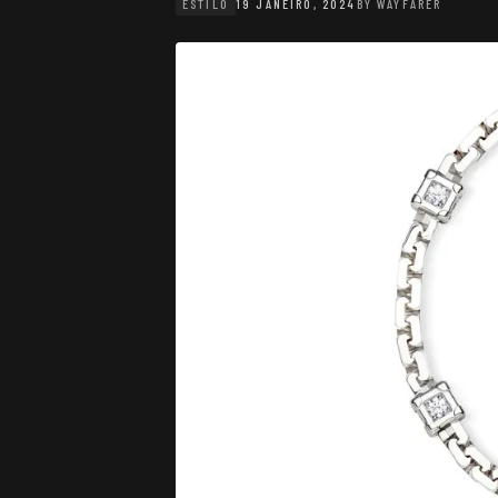
ESTILO
19 JANEIRO, 2024
BY
WAYFARER