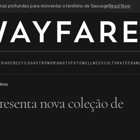
as profundas para reinventar o território de Sauvage
Read Now
E
VIAGEM
ESTILO
GASTRONOMIA
HOTSPOTS
WELLNESS
CULTURA
TECH
AN
linas
resenta nova coleção de