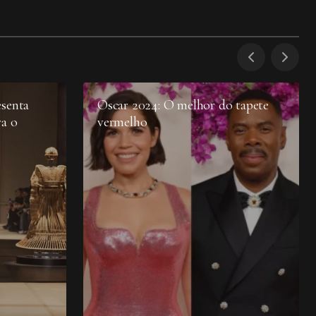
esenta
Oscar 2024: O melhor do tapete
ra o
vermelho