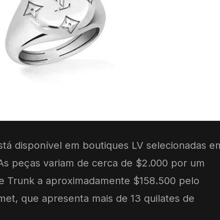
stá disponível em boutiques LV selecionadas e
 As peças variam de cerca de $2.000 por um
te Trunk a aproximadamente $158.500 pelo
et, que apresenta mais de 13 quilates de