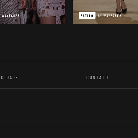
Y
WAYFARER
ESTILO
BY
WAYFARER
ACIDADE
CONTATO