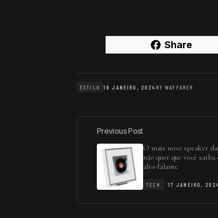
Share
ESTILO
19 JANEIRO, 2024
BY
WAYFARER
Previous Post
O mais novo speaker d
não quer que você saiba
alto-falante
TECH
17 JANEIRO, 202