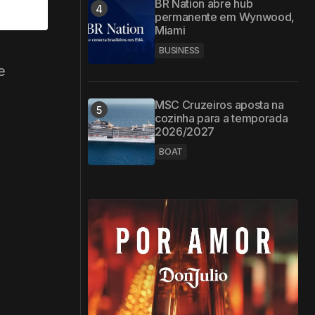
BR Nation abre hub
permanente em Wynwood,
Miami
BUSINESS
e
MSC Cruzeiros aposta na
cozinha para a temporada
2026/2027
BOAT
o