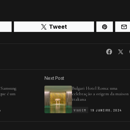
Tweet
Next Post
a Samsung
Bulgari Hotel Roma: uma
 que é um
celebração a origem da maison
italiana
4
VIAGEM
19 JANEIRO, 2024