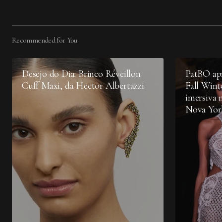
Recommended for You
Desejo do Dia: Brinco Réveillon
PatBO apr
Cuff Maxi, da Hector Albertazzi
Fall Wint
imersiva 
Nova Yo