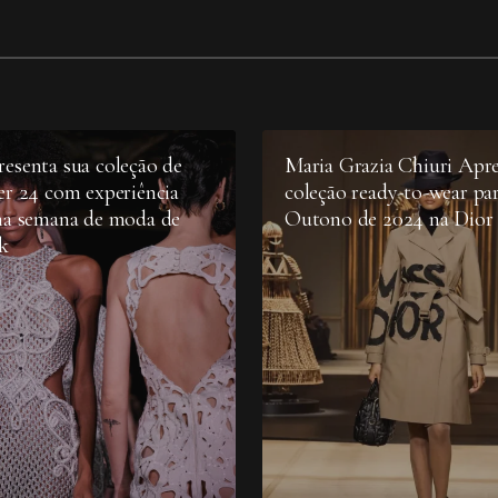
esenta sua coleção de
Maria Grazia Chiuri Apr
er 24 com experiência
coleção ready-to-wear pa
na semana de moda de
Outono de 2024 na Dior
rk