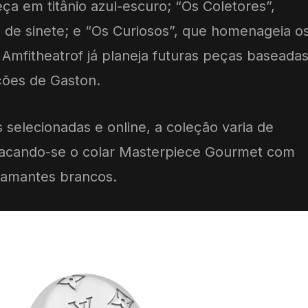
a em titânio azul-escuro; “Os Coletores”,
s de sinete; e “Os Curiosos”, que homenageia o
 Amfitheatrof já planeja futuras peças baseada
ções de Gaston.
 selecionadas e online, a coleção varia de
tacando-se o colar Masterpiece Gourmet com
diamantes brancos.