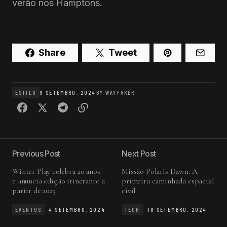
verão nos Hamptons.
Share
Tweet
ESTILO
9 SETEMBRO, 2024
BY
WAYFARER
Previous Post
Next Post
Winter Play celebra 20 anos
Missão Polaris Dawn: A
e anuncia edição itinerante a
primeira caminhada espacial
partir de 2025
civil
EVENTOS
4 SETEMBRO, 2024
TECH
18 SETEMBRO, 2024