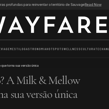
as profundas para reinventar o território de Sauvage
Read Now
E
VIAGEM
ESTILO
GASTRONOMIA
HOTSPOTS
WELLNESS
CULTURA
TECH
AN
o que torna sua versão única
to? A Milk & Mellow
na sua versão única