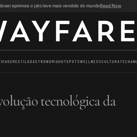
raer aprimora o jato leve mais vendido do mundo
Read Now
E
VIAGEM
ESTILO
GASTRONOMIA
HOTSPOTS
WELLNESS
CULTURA
TECH
AN
evolução tecnológica da