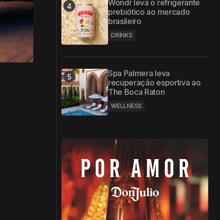
Wondr leva o refrigerante
prebiótico ao mercado
brasileiro
DRINKS
Spa Palmera leva
recuperação esportiva ao
The Boca Raton
WELLNESS