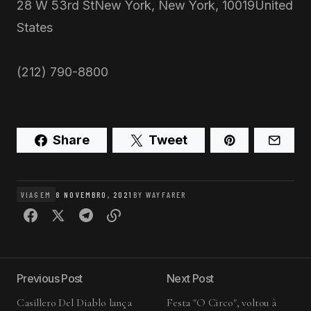
28 W 53rd StNew York, New York, 10019United
States
(212) 790-8800
Share
Tweet
VIAGEM
8 NOVEMBRO, 2021
BY
WAYFARER
Previous Post
Next Post
Casillero Del Diablo lança
Festa "O Circo", voltou à