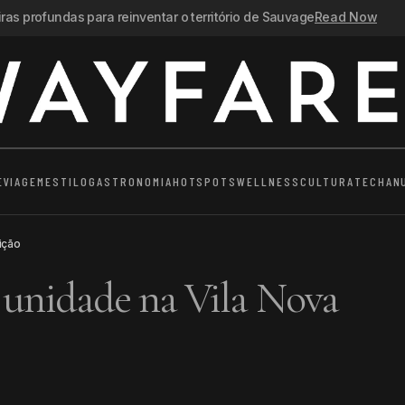
as profundas para reinventar o território de Sauvage
Read Now
E
VIAGEM
ESTILO
GASTRONOMIA
HOTSPOTS
WELLNESS
CULTURA
TECH
AN
ição
 unidade na Vila Nova