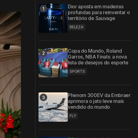
Dior aposta em madeiras
profundas para reinventar o
território de Sauvage
BELEZA
Copa do Mundo, Roland
Garros, NBA Finals: a nova
lista de desejos do esporte
SPORTS
Phenom 300EV da Embraer
aprimora o jato leve mais
vendido do mundo
FLY