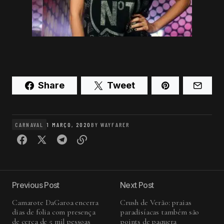
Share
Tweet
CARNAVAL
1 MARÇO, 2020
BY
WAYFARER
Previous Post
Next Post
Camarote DaGaroa encerra
Crush de Verão: praias
dias de folia com presença
paradisíacas também são
de cerca de 5 mil pessoas
points de paquera