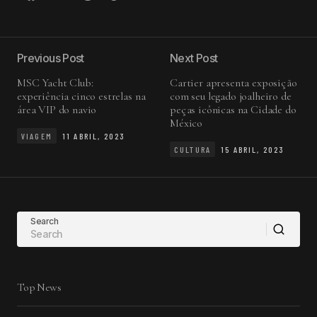
Previous Post
Next Post
MSC Yacht Club:
Cartier apresenta exposição
experiência cinco estrelas na
com seu legado joalheiro de
área VIP do navio
peças icônicas na Cidade do
México
VIAGEM
11 ABRIL, 2023
CULTURA
15 ABRIL, 2023
Search
Top News