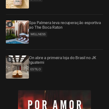
Spa Palmera leva recuperação esportiva
ao The Boca Raton
WELLNESS
On abre a primeira loja do Brasil no JK
Iguatemi
ESTILO