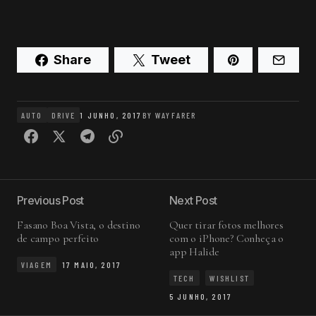
Share
Tweet
AUTO
DRIVE
1 JUNHO, 2017
BY
WAYFARER
Previous Post
Next Post
Fasano Boa Vista, o destino
Quer tirar fotos melhores
de campo perfeito
com o iPhone? Conheça o
app Halide
VIAGEM
17 MAIO, 2017
TECH
WISHLIST
5 JUNHO, 2017