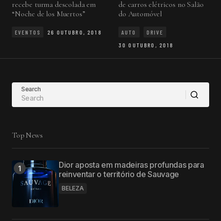
recebe turma descolada em
de carros elétricos no Salão
“Noche de los Muertos”
do Automóvel
EVENTOS
26 OUTUBRO, 2018
AUTO
DRIVE
30 OUTUBRO, 2018
Search
Top News
Dior aposta em madeiras profundas para
reinventar o território de Sauvage
BELEZA