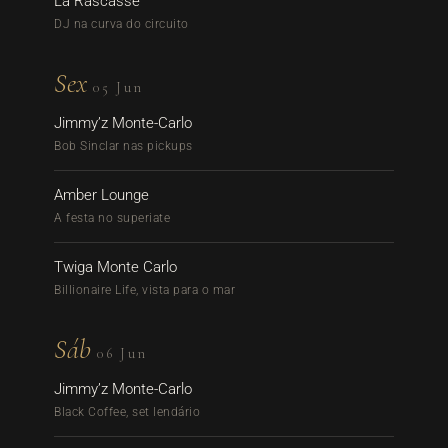
La Rascasse
DJ na curva do circuito
Sex
05 Jun
Jimmy’z Monte-Carlo
Bob Sinclar nas pickups
Amber Lounge
A festa no superiate
Twiga Monte Carlo
Billionaire Life, vista para o mar
Sáb
06 Jun
Jimmy’z Monte-Carlo
Black Coffee, set lendário