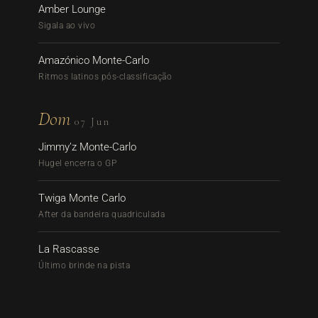
Amber Lounge
Sigala ao vivo
Amazónico Monte-Carlo
Ritmos latinos pós-classificação
Dom
07 Jun
Jimmy’z Monte-Carlo
Hugel encerra o GP
Twiga Monte Carlo
After da bandeira quadriculada
La Rascasse
Último brinde na pista