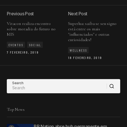
Previous Post
Next Post
Vitacon realiza encontro
Superlua: saiba se seu signo
sobre moradia do futuro no
está entre os mais
MIS
"influenciados" e outras
curiosidades!
EVENTOS
SOCIAL
WELLNESS
7 FEVEREIRO, 2019
18 FEVEREIRO, 2019
Search
Top News
BR Nation abre hub permanente em