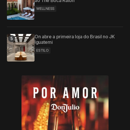
ao The Boca Raton
WELLNESS
On abre a primeira loja do Brasil no JK
Iguatemi
ESTILO