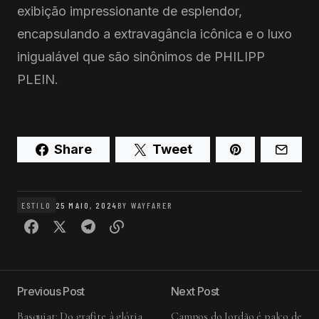
exibição impressionante de esplendor,
encapsulando a extravagância icônica e o luxo
inigualável que são sinônimos de PHILIPP
PLEIN.
Share
Tweet
ESTILO
25 MAIO, 2024
BY
WAYFARER
Previous Post
Next Post
Basquiat: Do grafite à glória
Campos do Jordão é palco de