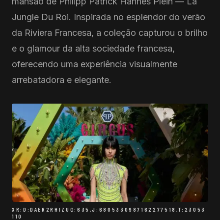
mansão de Philipp Patrick Hannes Plein — La
Jungle Du Roi. Inspirada no esplendor do verão
da Riviera Francesa, a coleção capturou o brilho
e o glamour da alta sociedade francesa,
oferecendo uma experiência visualmente
arrebatadora e elegante.
XR:D:DAER2RHIZUQ:635,J:6805330987162277518,T:23053
110