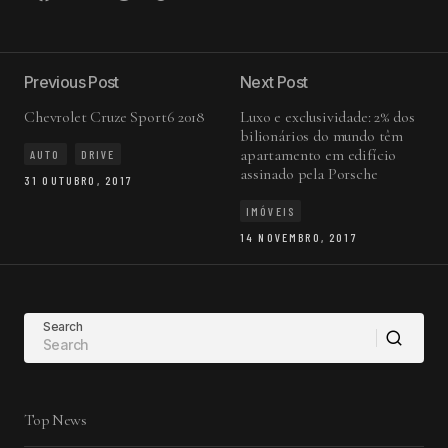
Previous Post
Next Post
Chevrolet Cruze Sport6 2018
Luxo e exclusividade: 2% dos
bilionários do mundo têm
apartamento em edifício
AUTO
DRIVE
assinado pela Porsche
31 OUTUBRO, 2017
IMÓVEIS
14 NOVEMBRO, 2017
Search
Top News