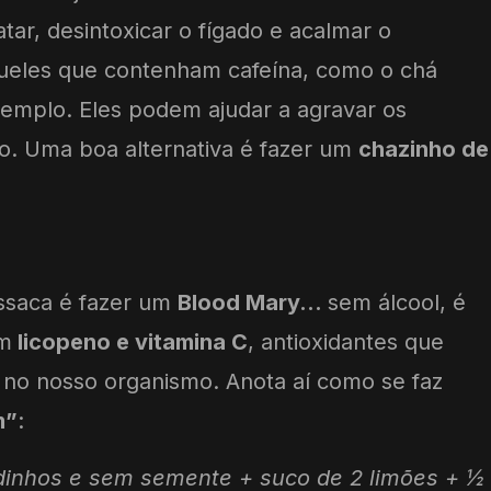
atar, desintoxicar o fígado e acalmar o
ueles que contenham cafeína, como o chá
emplo. Eles podem ajudar a agravar os
o. Uma boa alternativa é fazer um
chazinho de
essaca é fazer um
Blood Mary…
sem álcool, é
em
licopeno e vitamina C
, antioxidantes que
no nosso organismo. Anota aí como se faz
m”
:
dinhos e sem semente + suco de 2 limões + ½