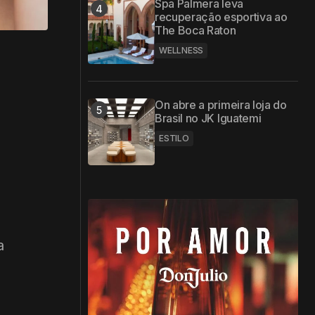
Spa Palmera leva
recuperação esportiva ao
The Boca Raton
WELLNESS
.
On abre a primeira loja do
Brasil no JK Iguatemi
ESTILO
a