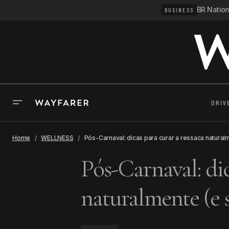
BR Natio
BUSINESS
DRIV
Home
WELLNESS
Pós-Carnaval: dicas para curar a ressaca naturalm
Pós-Carnaval: dic
naturalmente (e s