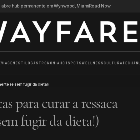
n abre hub permanente em Wynwood, Miami
Read Now
E
VIAGEM
ESTILO
GASTRONOMIA
HOTSPOTS
WELLNESS
CULTURA
TECH
AN
ente (e sem fugir da dieta!)
as para curar a ressaca
em fugir da dieta!)