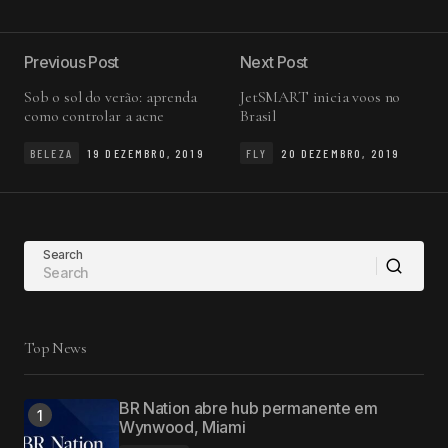
Previous Post
Next Post
Sob o sol do verão: aprenda
JetSMART inicia voos no
como controlar a acne
Brasil
BELEZA
19 DEZEMBRO, 2019
FLY
20 DEZEMBRO, 2019
Search
Top News
BR Nation abre hub permanente em
Wynwood, Miami