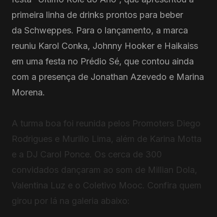
primeira linha de drinks prontos para beber
da Schweppes. Para o lançamento, a marca
reuniu Karol Conka, Johnny Hooker e Haikaiss
em uma festa no Prédio Sé, que contou ainda
com a presença de Jonathan Azevedo e Marina
Morena.
A turma boa foi reunida pelos Promoters Diego
Rodrigues e Murillo Lima, além de Karina Motta
e a DJ Carol Ponce. Os cerca de 300
convidados dançaram ao som de Millian Dola,
Valentina Luz e o Coletivo Mooc. Confira quem
girou por lá na galeria abaixo: