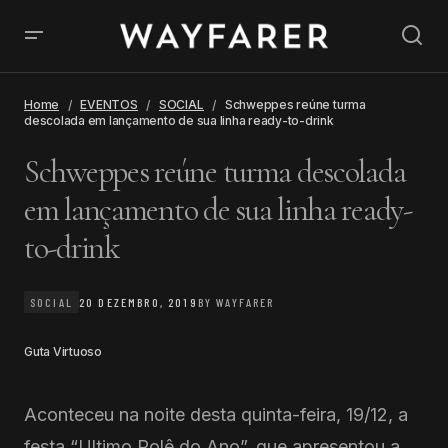
Home
EVENTOS
SOCIAL
Schweppes reúne turma
descolada em lançamento de sua linha ready-to-drink
Schweppes reúne turma descolada
em lançamento de sua linha ready-
to-drink
SOCIAL
20 DEZEMBRO, 2019
BY
WAYFARER
Guta Virtuoso
Aconteceu na noite desta quinta-feira, 19/12, a
festa “Ultimo Rolê do Ano”, que apresentou a