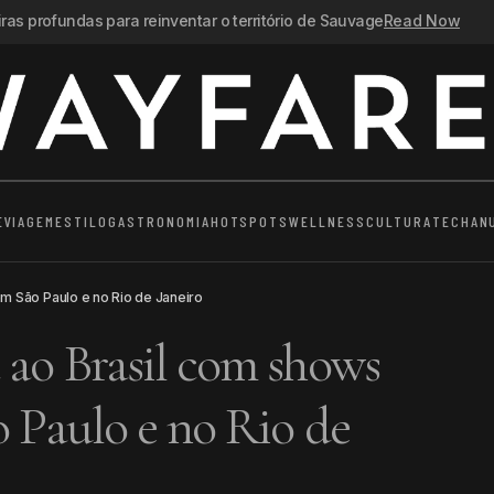
as profundas para reinventar o território de Sauvage
Read Now
E
VIAGEM
ESTILO
GASTRONOMIA
HOTSPOTS
WELLNESS
CULTURA
TECH
AN
m São Paulo e no Rio de Janeiro
ao Brasil com shows
o Paulo e no Rio de