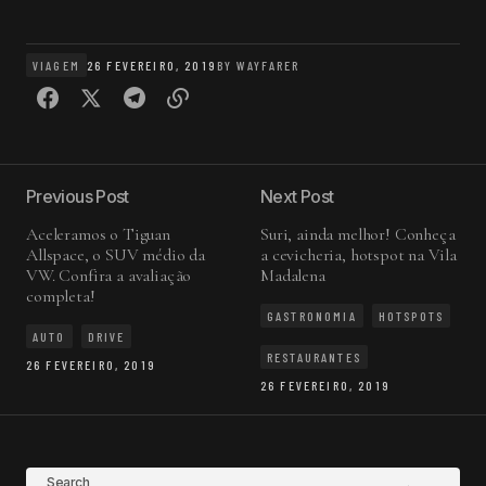
VIAGEM
26 FEVEREIRO, 2019
BY
WAYFARER
Previous Post
Next Post
Aceleramos o Tiguan
Suri, ainda melhor! Conheça
Allspace, o SUV médio da
a cevicheria, hotspot na Vila
VW. Confira a avaliação
Madalena
completa!
GASTRONOMIA
HOTSPOTS
AUTO
DRIVE
RESTAURANTES
26 FEVEREIRO, 2019
26 FEVEREIRO, 2019
Search