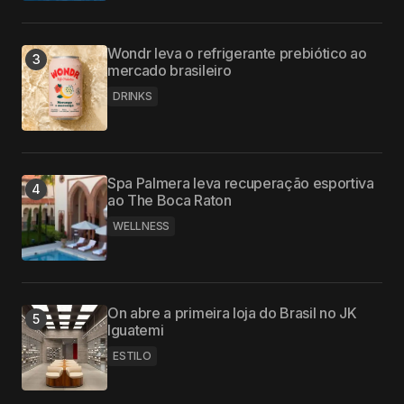
Wondr leva o refrigerante prebiótico ao
mercado brasileiro
DRINKS
Spa Palmera leva recuperação esportiva
ao The Boca Raton
WELLNESS
On abre a primeira loja do Brasil no JK
Iguatemi
ESTILO