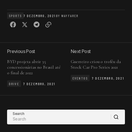
SPORTS
7 DEZEMBRO, 2021
BY
WAYFARER
Previous Post
Next Post
BYD projeta abrir 35
Guerreiro criou o troféu da
concessionárias no Brasil até
Stock Car Pro Series 2021
o final de 2022
EVENTOS
7 DEZEMBRO, 2021
DRIVE
7 DEZEMBRO, 2021
Search