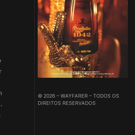
e
r
m
© 2026 – WAYFARER – TODOS OS
DIREITOS RESERVADOS
.
s