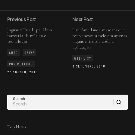
Previous Post
Next Post
Jaguar x Dua Lipa. Uma
Lancôme lança máscara que
parceria de música e
rejuvenesce a pele em apenas
tecnologia
alguns minutos após a
aplicação
AUTO
DRIVE
WISHLIST
POP CULTURE
3 SETEMBRO, 2018
27 AGOSTO, 2018
Search
Top News