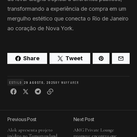
transformando a experiência de compra em um
mergulho estético que conecta o Rio de Janeiro
ao coração de Nova York.
Share
Tweet
ESTILO
29 AGOSTO, 2025
BY
WAYFARER
Previous Post
Next Post
Alok apresenta projeto
AMG Private Lounge
inédito no Tomorrowland
promove encontro que