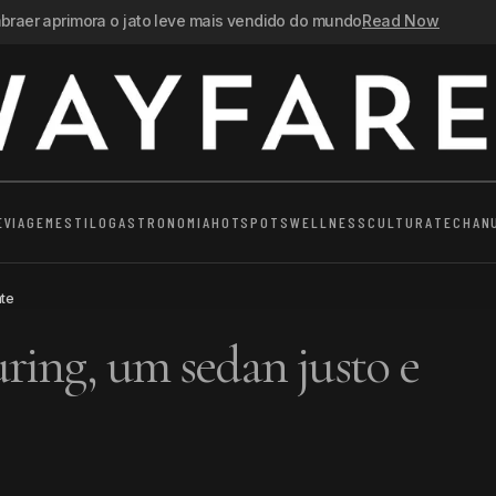
raer aprimora o jato leve mais vendido do mundo
Read Now
E
VIAGEM
ESTILO
GASTRONOMIA
HOTSPOTS
WELLNESS
CULTURA
TECH
AN
nte
ing, um sedan justo e