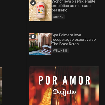
Wondr leva o refrigerante
prebiótico ao mercado
brasileiro
DRINKS
Spa Palmera leva
recuperação esportiva ao
The Boca Raton
WELLNESS