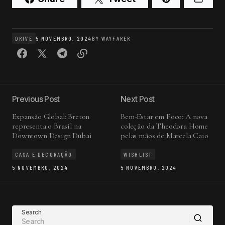
DRIVE
5 NOVEMBRO, 2024
BY
WAYFARER
Previous Post
Next Post
Expansão Global: Breton
Bem-Estar em Foco: A nova
representa o Brasil na
coleção da Theodora Home
Downtown Design Dubai
pelas mãos de Marcela Caio
CASA E DECORAÇÃO
WISHLIST
5 NOVEMBRO, 2024
5 NOVEMBRO, 2024
Search