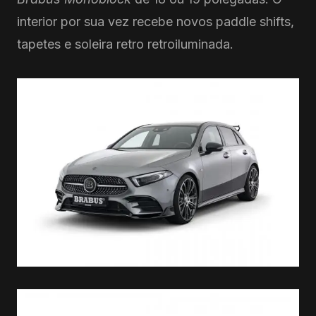
interior por sua vez recebe novos paddle shifts,
tapetes e soleira retro retroiluminada.