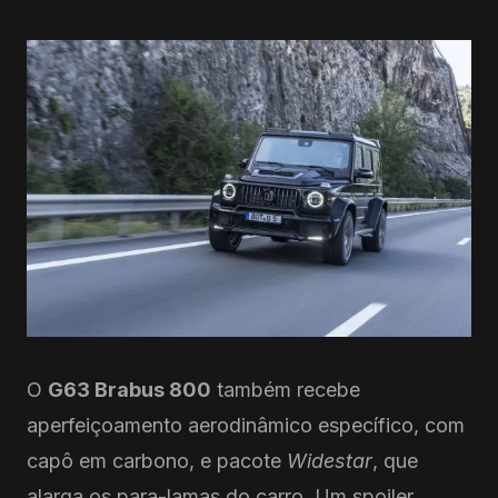
O
G63 Brabus 800
também recebe
aperfeiçoamento aerodinâmico específico, com
capô em carbono, e pacote
Widestar
, que
alarga os para-lamas do carro. Um spoiler