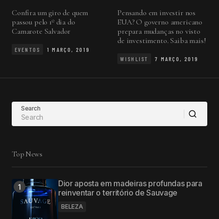
Confira um giro de quem
Pensando em investir nos
passou pelo 1º dia do
EUA? O governo americano
Camarote Salvador
prepara mudanças no visto
de investimento. Saiba mais!
EVENTOS
1 MARÇO, 2019
WISHLIST
7 MARÇO, 2019
Search
Top News
Dior aposta em madeiras profundas para
reinventar o território de Sauvage
BELEZA