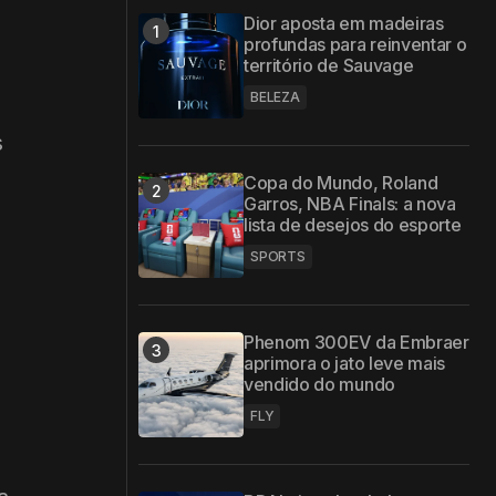
Dior aposta em madeiras
profundas para reinventar o
território de Sauvage
BELEZA
s
Copa do Mundo, Roland
Garros, NBA Finals: a nova
lista de desejos do esporte
SPORTS
Phenom 300EV da Embraer
aprimora o jato leve mais
vendido do mundo
FLY