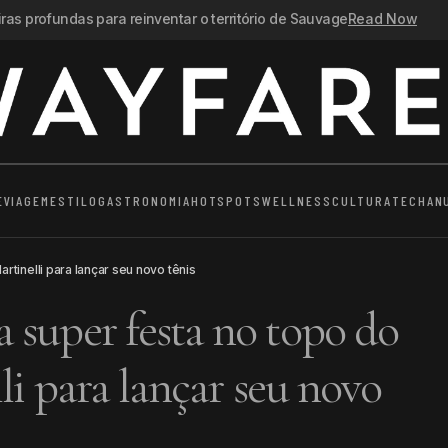
as profundas para reinventar o território de Sauvage
Read Now
E
VIAGEM
ESTILO
GASTRONOMIA
HOTSPOTS
WELLNESS
CULTURA
TECH
AN
rtinelli para lançar seu novo tênis
super festa no topo do
li para lançar seu novo