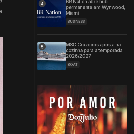
a
BR Nation abre hub
permanente em Wynwood,
a
Miami
BUSINESS
MSC Cruzeiros aposta na
cozinha para a temporada
2026/2027
BOAT