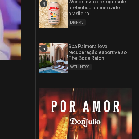
Wondr leva o refrigerante
prebiótico ao mercado
brasileiro
DRINKS
Spa Palmera leva
recuperação esportiva ao
The Boca Raton
WELLNESS