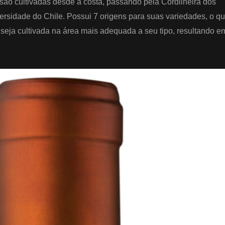
são cultivadas desde a costa, passando pela Cordilheira dos
ersidade do Chile. Possui 7 origens para suas variedades, o q
seja cultivada na área mais adequada a seu tipo, resultando e