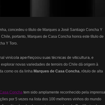
anha, concedeu o título de Marques a José Santiago Concha Y
o Chile, portanto, Marques de Casa Concha honra este título de
cha Y Toro
.
vinícola
aperfeiçoou
suas
técnicas
viticultura
onal
de
, e
xplorar novas variedades de terroirs do Chile dá origem à
da como os da linha
Marques de Casa Concha
, rótulo de alta
 Casa Concha
tem sido amplamente reconhecido pela imprens
ções por 5 vezes na lista dos 100 melhores vinhos do mundo