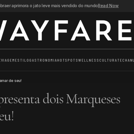
raer aprimora o jato leve mais vendido do mundo
Read Now
E
VIAGEM
ESTILO
GASTRONOMIA
HOTSPOTS
WELLNESS
CULTURA
TECH
AN
amar de seu!
presenta dois Marqueses
eu!