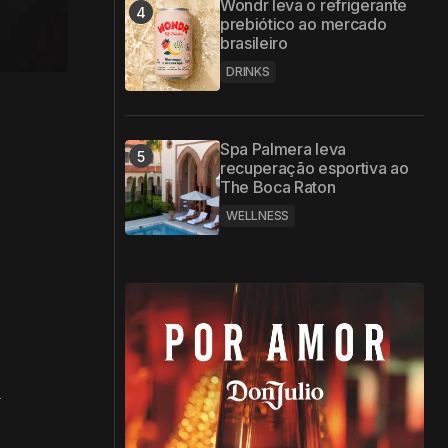
Wondr leva o refrigerante
prebiótico ao mercado
brasileiro
DRINKS
Spa Palmera leva
recuperação esportiva ao
The Boca Raton
WELLNESS
a