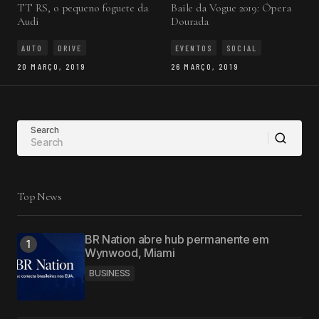
TT RS, o pequeno foguete da
Baile da Vogue 2019: Ópera
Audi
Dourada
AUTO
DRIVE
EVENTOS
SOCIAL
20 MARÇO, 2019
26 MARÇO, 2019
Search
Top News
BR Nation abre hub permanente em
Wynwood, Miami
BUSINESS