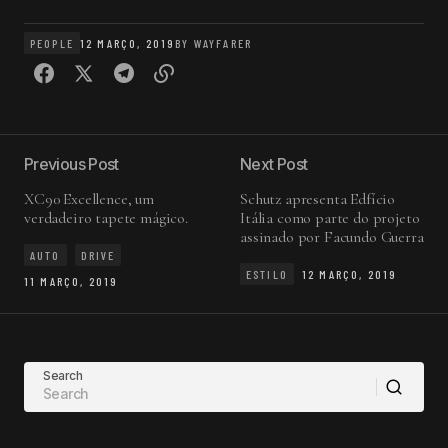
PEOPLE
12 MARÇO, 2019
BY
WAYFARER
Previous Post
Next Post
XC90 Excellence, um
Schutz apresenta Edfício
verdadeiro tapete mágico.
Itália como parte do projeto
assinado por Facundo Guerra
AUTO
DRIVE
ESTILO
12 MARÇO, 2019
11 MARÇO, 2019
Search