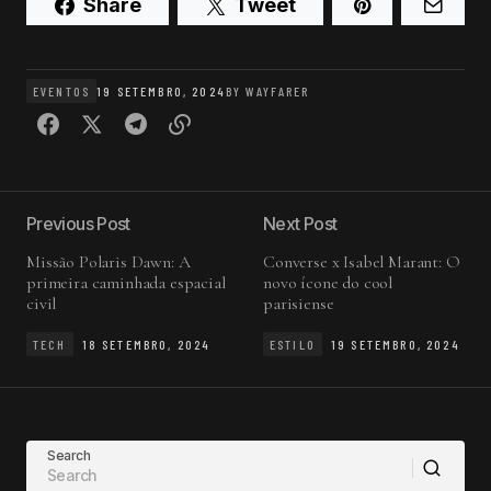
Share
Tweet
EVENTOS
19 SETEMBRO, 2024
BY
WAYFARER
Previous Post
Next Post
Missão Polaris Dawn: A
Converse x Isabel Marant: O
primeira caminhada espacial
novo ícone do cool
civil
parisiense
TECH
18 SETEMBRO, 2024
ESTILO
19 SETEMBRO, 2024
Search