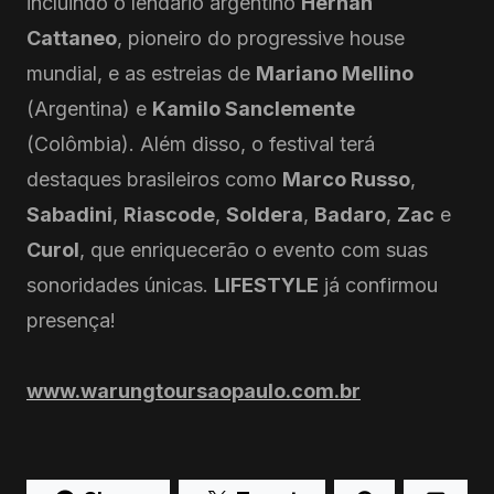
incluindo o lendário argentino
Hernan
Cattaneo
, pioneiro do progressive house
mundial, e as estreias de
Mariano Mellino
(Argentina) e
Kamilo Sanclemente
(Colômbia). Além disso, o festival terá
destaques brasileiros como
Marco Russo
,
Sabadini
,
Riascode
,
Soldera
,
Badaro
,
Zac
e
Curol
, que enriquecerão o evento com suas
sonoridades únicas.
LIFESTYLE
já confirmou
presença!
www.warungtoursaopaulo.com.br