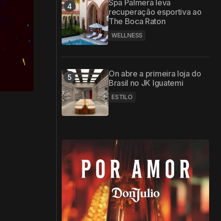
Spa Palmera leva
recuperação esportiva ao
The Boca Raton
WELLNESS
On abre a primeira loja do
Brasil no JK Iguatemi
ESTILO