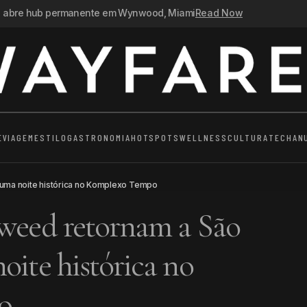
n abre hub permanente em Wynwood, Miami
Read Now
E
VIAGEM
ESTILO
GASTRONOMIA
HOTSPOTS
WELLNESS
CULTURA
TECH
AN
 uma noite histórica no Komplexo Tempo
gweed retornam a São
oite histórica no
o