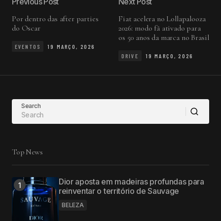
Previous Post
Next Post
Por dentro das after parties
Fiat acelera no Lollapalooza
do Oscar
2026: modo fã ativado para
os 50 anos da marca no Brasil
EVENTOS
19 MARÇO, 2026
DRIVE
19 MARÇO, 2026
Search
Top News
Dior aposta em madeiras profundas para
reinventar o território de Sauvage
BELEZA