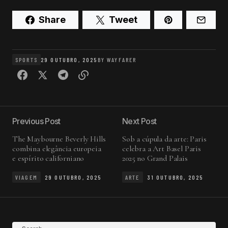
Share
Tweet
SPORTS
29 OUTUBRO, 2025
BY
WAYFARER
Previous Post
Next Post
The Maybourne Beverly Hills
Sob a cúpula da arte: Paris
combina elegância europeia
celebra a Art Basel Paris
e espírito californiano
2025 no Grand Palais
VIAGEM
29 OUTUBRO, 2025
ARTE
31 OUTUBRO, 2025