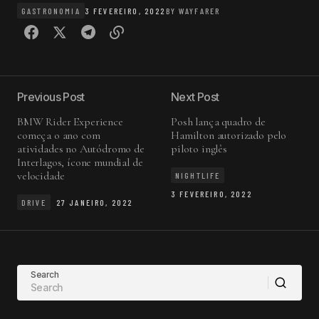
GASTRONOMIA
3 FEVEREIRO, 2022
BY
WAYFARER
Previous Post
Next Post
BMW Rider Experience
Posh lança quadro de
começa o ano com
Hamilton autorizado pelo
atividades no Autódromo de
piloto inglês
Interlagos, ícone mundial de
velocidade
NIGHTLIFE
3 FEVEREIRO, 2022
DRIVE
27 JANEIRO, 2022
Search