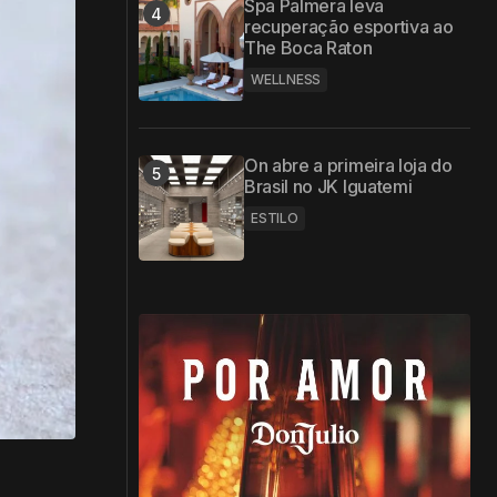
Spa Palmera leva
recuperação esportiva ao
The Boca Raton
WELLNESS
On abre a primeira loja do
Brasil no JK Iguatemi
ESTILO