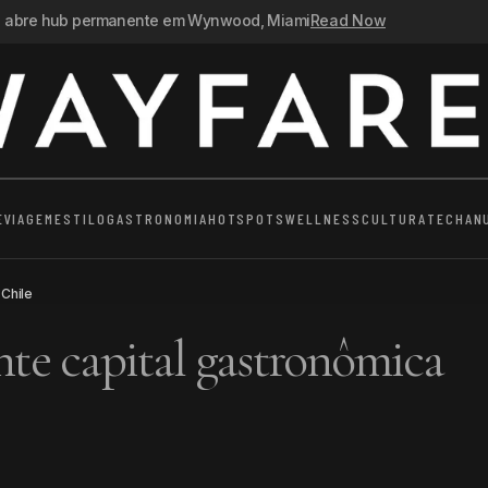
n abre hub permanente em Wynwood, Miami
Read Now
E
VIAGEM
ESTILO
GASTRONOMIA
HOTSPOTS
WELLNESS
CULTURA
TECH
AN
 Chile
nte capital gastronômica