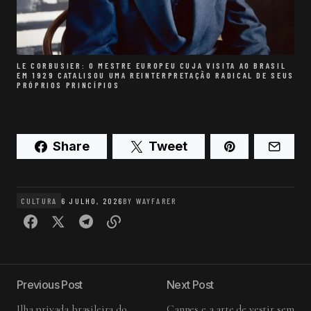
LE CORBUSIER: O MESTRE EUROPEU CUJA VISITA AO BRASIL
EM 1929 CATALISOU UMA REINTERPRETAÇÃO RADICAL DE SEUS
PRÓPRIOS PRINCÍPIOS
Share
Tweet
CULTURA
6 JULHO, 2026
BY
WAYFARER
Previous Post
Next Post
Ilha privada brasileira do
Cannes e a arte de vestir sem